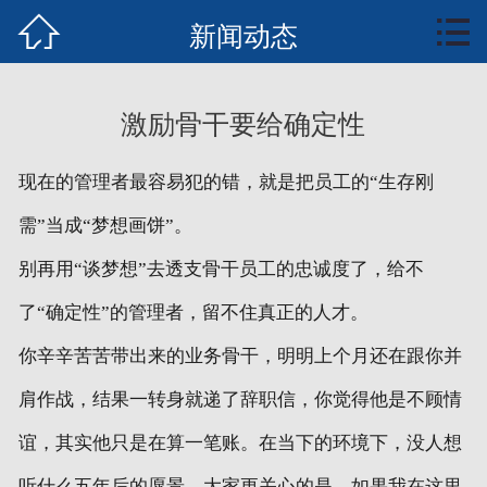


首页
新闻动态
知行业务
激励骨干要给确定性
知识中心
现在的管理者最容易犯的错，就是把员工的“生存刚
案例培训
需”当成“梦想画饼”。
文章报告
别再用“谈梦想”去透支骨干员工的忠诚度了，给不
管理核能概要
了“确定性”的管理者，留不住真正的人才。
你辛辛苦苦带出来的业务骨干，明明上个月还在跟你并
全案书下载
肩作战，结果一转身就递了辞职信，你觉得他是不顾情
联系我们
谊，其实他只是在算一笔账。在当下的环境下，没人想
听什么五年后的愿景，大家更关心的是，如果我在这里