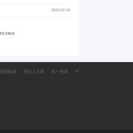
2023-07-24
4
页
336
条
育路路通
西安人才网
第一资源
中