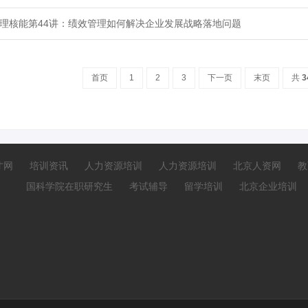
理核能第44讲：绩效管理如何解决企业发展战略落地问题
首页
1
2
3
下一页
末页
共
3
才网
培训资讯
人力资源培训
人力资源培训
北京人资网
教
国科学院在职研究生
考试辅导
留学培训
北京企业培训