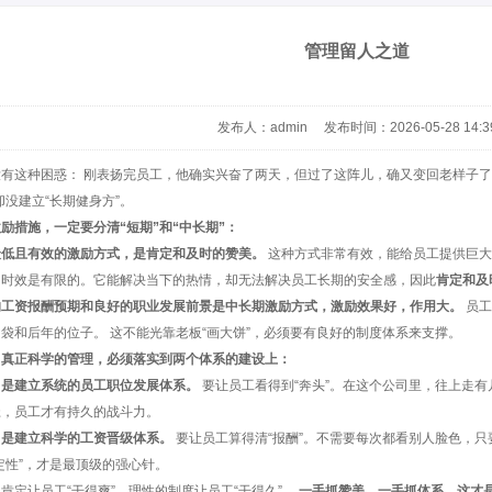
管理留人之道
发布人：admin 发布时间：2026-05-28 14:3
有这种困惑： 刚表扬完员工，他确实兴奋了两天，但过了这阵儿，确又变回老样子了
却没建立“长期健身方”。
励措施，一定要分清“短期”和“中长期”：
最低且有效的激励方式，是肯定和及时的赞美。
这种方式非常有效，能给员工提供巨大
用时效是有限的。它能解决当下的热情，却无法解决员工长期的安全感，因此
肯定和及
的工资报酬预期和良好的职业发展前景是中长期激励方式，激励效果好，作用大。
员工
袋和后年的位子。 这不能光靠老板“画大饼”，必须要有良好的制度体系来支撑。
，真正科学的管理，必须落实到两个体系的建设上：
，是建立系统的员工职位发展体系。
要让员工看得到“奔头”。在这个公司里，往上走
径，员工才有持久的战斗力。
，是建立科学的工资晋级体系。
要让员工算得清“报酬”。不需要每次都看别人脸色，
定性”，才是最顶级的强心针。
肯定让员工“干得爽”，理性的制度让员工“干得久”。
一手抓赞美，一手抓体系，这才