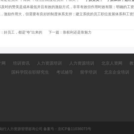
和及时的赞美是成本最低并且有效的激励方式，非常有效但作用时效有限；明确的工资
式，激励作用大，但需要有良好的制度体系支持；建立系统的员工职位发展体系和工资
篇：
好员工，都是“夸”出来的
下一篇：
靠权利还是靠魅力
才网
培训资讯
人力资源培训
人力资源培训
北京人资网
教
国科学院在职研究生
考试辅导
留学培训
北京企业培训
知行人力资源管理咨询公司 备案号：
京ICP备11036073号