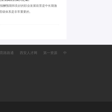
报酬预期和良好的职业发展前景是中长期激
晋级体系是非常重要的。
育路路通
西安人才网
第一资源
中