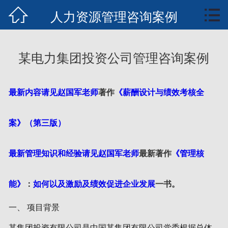


首页
人力资源管理咨询案例
知行业务
某电力集团投资公司管理咨询案例
知识中心
案例培训
最新内容请见赵国军老师
著作
《薪酬设计与绩效考核全
文章报告
案》（第三版）
管理核能概要
最新管理知识和经验请见赵国军老师
最新著作
《管理核
全案书下载
能》
：
如何以及激励及绩效促进企业发展
一书。
联系我们
一、 项目背景
某集团投资有限公司是中国某集团有限公司党委根据总体